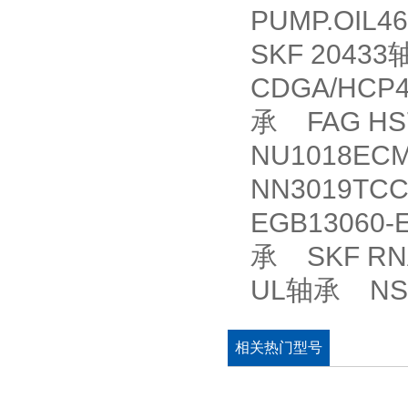
PUMP.OIL4
SKF 20433
CDGA/HCP
承 FAG HS7
NU1018EC
NN3019TC
EGB13060-
承 SKF RNA
UL轴承 NSK
相关热门型号