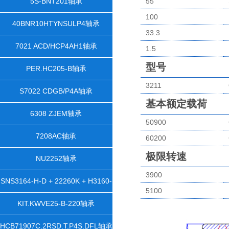
5S-BNT201轴承
55
100
40BNR10HTYNSULP4轴承
33.3
7021 ACD/HCP4AH1轴承
1.5
型号
PER.HC205-B轴承
3211
S7022 CDGB/P4A轴承
基本额定载荷
6308 ZJEM轴承
50900
7208AC轴承
60200
极限转速
NU2252轴承
3900
SNS3164-H-D + 22260K + H3160-
5100
HGX1100 + 2 NFR540/28 +
KIT.KWVE25-B-220轴承
NTS64X1100 + NDK64轴承
HCB71907C.2RSD.T.P4S.DFL轴承