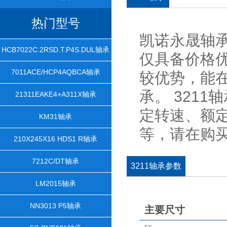
热门型号
凯诺永晟轴承
HCB7022C.2RSD.T.P4S.DUL轴承
仅具备价格
7011ACE/HCP4AQBCA轴承
较优势，能在
承。 321
21311EAKE4+A311X轴承
定转速、额
KM31轴承
等，请在购
210X245X16 HDS1 R轴承
7212C/DT轴承
3211轴承参数
LM2015轴承
NN3013 P5轴承
主要尺寸