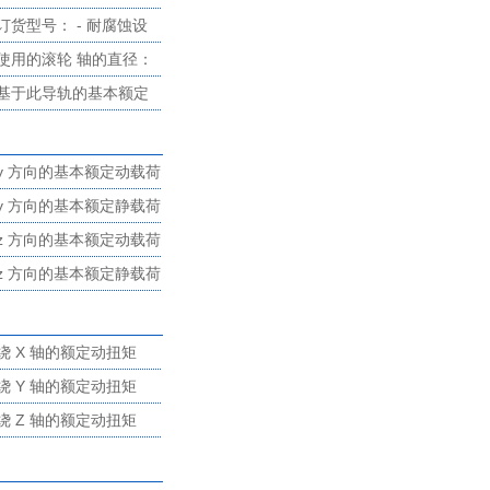
到 MA。
'-RB' 设计。
订货型号： - 耐腐蚀设
计: 滑块：LFCL..-RB 导
使用的滚轮 轴的直径：
轨：LFS..-RB 滚
6 mm 对于替换零件的
基于此导轨的基本额定
轮:LFR..-2RSR-RB - 不
订货，请和我们联系。
载荷和额定扭矩的计算
带孔的导轨： LFS..-OL
y 方向的基本额定动载荷
y 方向的基本额定静载荷
z 方向的基本额定动载荷
z 方向的基本额定静载荷
绕 X 轴的额定动扭矩
绕 Y 轴的额定动扭矩
绕 Z 轴的额定动扭矩