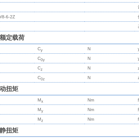
/8-6-2Z
2
额定载荷
C
N
y
C
N
0y
C
N
z
C
N
0z
动扭矩
M
Nm
x
M
Nm
y
M
Nm
z
静扭矩