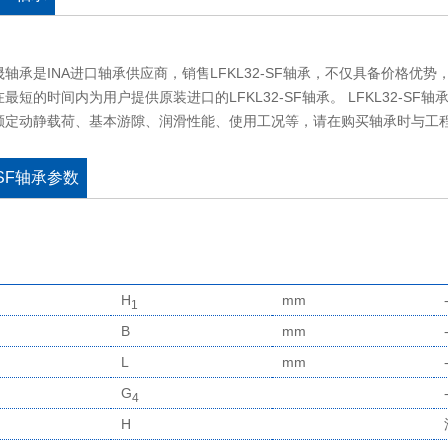
晟轴承是INA进口轴承供应商，销售LFKL32-SF轴承，不仅具备价格
最短的时间内为用户提供原装进口的LFKL32-SF轴承。 LFKL32-
额定动静载荷、基本游隙、润滑性能、使用工况等，请在购买轴承时与工
-SF轴承参数
H
mm
1
B
mm
L
mm
G
4
H