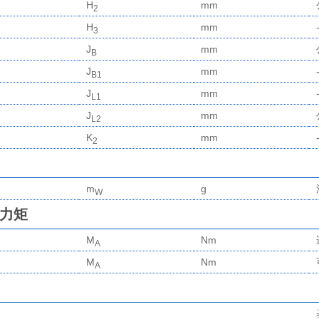
H
mm
2
H
mm
3
J
mm
B
J
mm
B1
J
mm
L1
J
mm
L2
K
mm
2
m
g
W
力矩
M
Nm
A
M
Nm
A