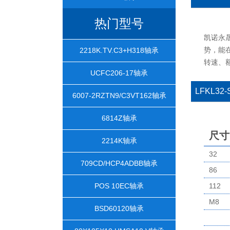
热门型号
凯诺永
势，能在
2218K.TV.C3+H318轴承
转速、
UCFC206-17轴承
LFKL32
6007-2RZTN9/C3VT162轴承
6814Z轴承
尺寸
2214K轴承
32
709CD/HCP4ADBB轴承
86
POS 10EC轴承
112
M8
BSD60120轴承