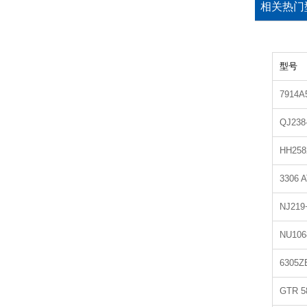
相关热门
型号
7914
QJ23
HH258
3306
NJ21
NU10
6305
GTR 