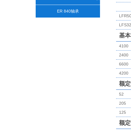
承
ER 840轴承
LFR50
LFS3
基本
4100
2400
6600
4200
额定
52
205
125
额定