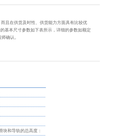
优势，而且在供货及时性、供货能力方面具有比较优
SF轴承的基本尺寸参数如下表所示，详细的参数如额定
程师确认。
-
-
-
-
滑块和导轨的总高度：