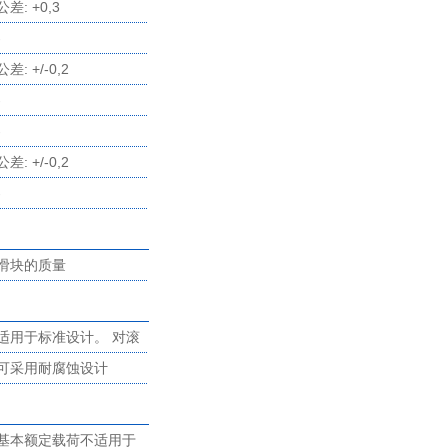
H = 35,5 mm 对 LFS，-
公差: +0,3
C，-CE，-CEE，-E，-
-
EE，-N，-NZZ H =
公差: +/-0,2
25,5 mm 对 LFS..-F，-
-
FE H = 81,5 mm 对
-
LFS..-M 导轨 LFS..-M
公差: +/-0,2
只能和带可调游隙的滑
-
块一起使用。 如果要使
用 SF 和 LFKL滑块，请
滑块的质量
先和我们联系
适用于标准设计。 对滚
轮的螺栓,向心螺栓的锁
可采用耐腐蚀设计
紧力矩应达到 MA。
'RB'。 对滚轮的螺栓,向
心螺栓的锁紧力矩应达
基本额定载荷不适用于