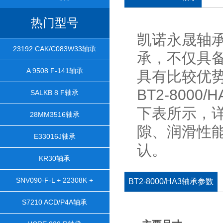
热门型号
凯诺永晟轴承是
23192 CAK/C083W33轴承
承，不仅具
A 9508 F-141轴承
具有比较优
BT2-8000
SALKB 8 F轴承
下表所示，
28MM3516轴承
隙、润滑性
E33016J轴承
认。
KR30轴承
SNV090-F-L + 22308K +
BT2-8000/HA3轴承参数
H2308X106 + TCV608轴承
S7210 ACD/P4A轴承