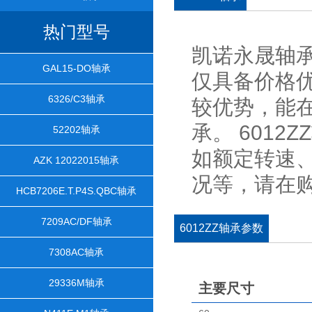
热门型号
凯诺永晟轴承
GAL15-DO轴承
仅具备价格
6326/C3轴承
较优势，能在
承。 601
52202轴承
如额定转速
AZK 12022015轴承
况等，请在
HCB7206E.T.P4S.QBC轴承
7209AC/DF轴承
6012ZZ轴承参数
7308AC轴承
29336M轴承
主要尺寸