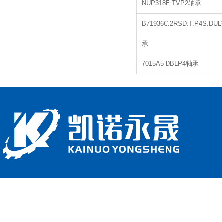
NUP318E.TVP2轴承
B71936C.2RSD.T.P4S.DU
承
7015A5 DBLP4轴承