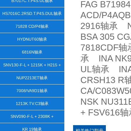
B7017C.T.P4S.UL轴承
FAG B7198
ACD/P4AQ
HS7016C.2RSD.T.P4S.DUL轴承
2916轴承 N
71828 CD/P4轴承
BSA 305 
HYDNUT60轴承
7818CDF轴
6816N轴承
承 INA NK9
SNV130-F-L + 1215K + H215 +
UL轴承 INA
DH515轴承
CRSH13 R
NUP2213ET轴承
CA/C083W
7008/VA9D1轴承
NSK NU311
1213K.TV.C3轴承
+ FSV61
SNV090-F-L + 2308K +
H2308X105 + TSV608X105轴承
KR 19轴承
相关热门型号