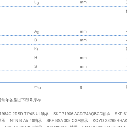
L
mm
S
A
mm
3
B
mm
b)
H
mm
S
mm
m
g
KIT
司常年备足以下型号库存
71984C.2RSD.T.P4S.UL轴承 SKF 71906 ACD/P4AQBCD轴承 SKF
轴承 NTN B-A5-46轴承 SKF BSA 305 CGA轴承 KOYO 23268RH