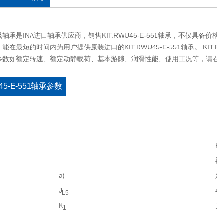
轴承是INA进口轴承供应商，销售KIT.RWU45-E-551轴承，不仅
能在最短的时间内为用户提供原装进口的KIT.RWU45-E-551轴承。 KIT
参数如额定转速、额定动静载荷、基本游隙、润滑性能、使用工况等，请
U45-E-551轴承参数
a)
J
L5
K
1