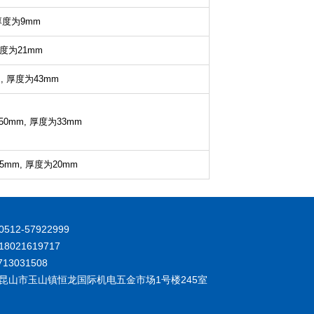
厚度为9mm
度为21mm
,
厚度为43mm
50mm,
厚度为33mm
5mm,
厚度为20mm
512-57922999
8021619717
713031508
 昆山市玉山镇恒龙国际机电五金市场1号楼245室