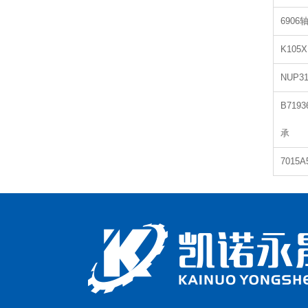
6906
K105
NUP3
B7193
承
7015