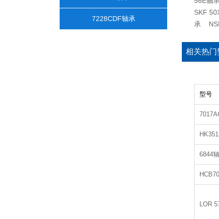
56E轴承
SKF 5
7228CDF轴承
承 NSK
相关热门
型号
7017
HK35
6844
HCB70
LOR 