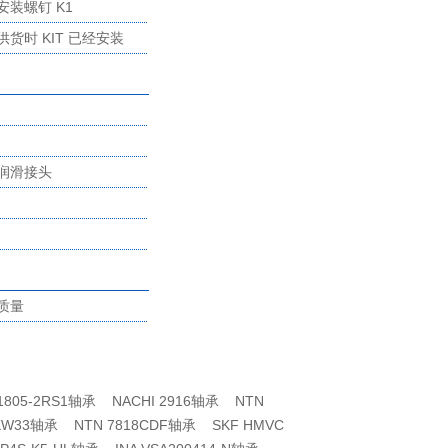
端部密封 14.) 1x 最少润
E-L (-HL)
安装螺钉 K1
滑剂量检测单元（接头
供货时 KIT 已经安装
在左侧） 15.) 1x 端部密
封，接触，单唇，红色
-
（材料 FPM，防腐介质
-
保护，例如酸，碱）
润滑接头
-
-
质量
 61805-2RS1轴承 NACHI 2916轴承 NTN
AKW33轴承 NTN 7818CDF轴承 SKF HMVC