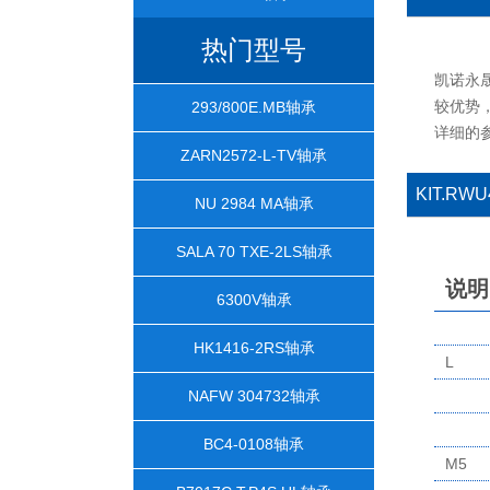
热门型号
凯诺永晟
较优势，
293/800E.MB轴承
详细的
ZARN2572-L-TV轴承
KIT.RW
NU 2984 MA轴承
SALA 70 TXE-2LS轴承
说明
6300V轴承
HK1416-2RS轴承
L
NAFW 304732轴承
BC4-0108轴承
M5