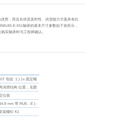
具备价格优势，而且在供货及时性、供货能力方面具有比
.RWU45-E-551轴承的基本尺寸参数如下表所示，
在购买轴承时与工程师确认。
KIT 包括: 1.) 1x 固定螺
钉 K1 (2件) 2.) 1x端部
再润滑结构 位置，见图
挡板，非接触 4.) 1x 端
定位面
部密封，接触，双唇，
44,8 mm 带 RUE..-E (-
黑色 5.) 2x 支撑板用于
H) 61,8 mm 带 RUE..-
安装螺钉 K1