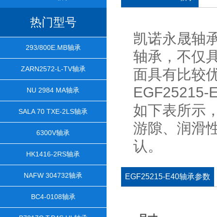
热门型号
凯诺永晟轴承是
293/800E.MB轴承
轴承，不仅
ZARN2572-L-TV轴承
面具有比较
EGF25215
NU 2984 MA轴承
如下表所示
SALA 70 TXE-2LS轴承
游隙、润滑
6300V轴承
认。
HK1416-2RS轴承
NAFW 304732轴承
EGF25215-E40轴承参数
BC4-0108轴承