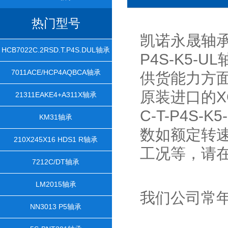
热门型号
凯诺永晟轴承是
HCB7022C.2RSD.T.P4S.DUL轴承
P4S-K5
7011ACE/HCP4AQBCA轴承
供货能力方
原装进口的XCB
21311EAKE4+A311X轴承
C-T-P4S
KM31轴承
数如额定转
210X245X16 HDS1 R轴承
工况等，请
7212C/DT轴承
LM2015轴承
我们公司常
NN3013 P5轴承