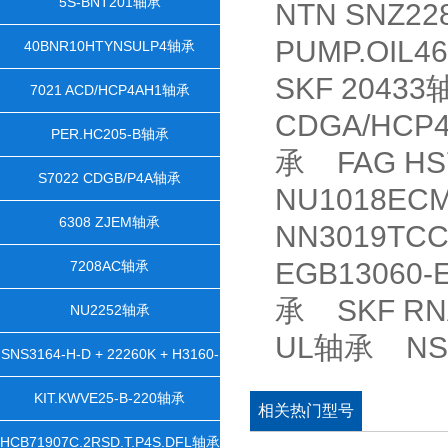
5S-BNT201轴承
NTN SNZ2
PUMP.OIL4
40BNR10HTYNSULP4轴承
SKF 20433
7021 ACD/HCP4AH1轴承
CDGA/HCP
PER.HC205-B轴承
承 FAG HS7
S7022 CDGB/P4A轴承
NU1018EC
6308 ZJEM轴承
NN3019TC
EGB13060-
7208AC轴承
承 SKF RNA
NU2252轴承
UL轴承 NSK
SNS3164-H-D + 22260K + H3160-
HGX1100 + 2 NFR540/28 +
KIT.KWVE25-B-220轴承
相关热门型号
NTS64X1100 + NDK64轴承
HCB71907C.2RSD.T.P4S.DFL轴承