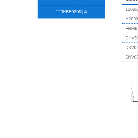
1209K
120KBE030轴承
H209
FRM8
DHV50
DKV0
SNV08