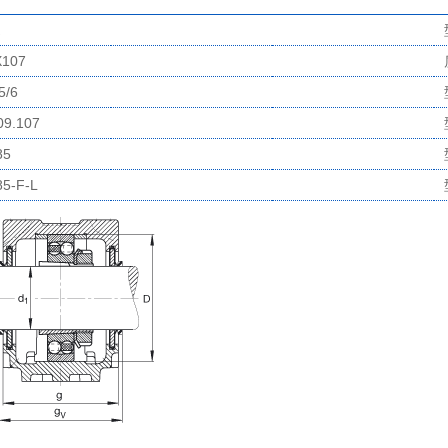
X107
5/6
9.107
85
5-F-L