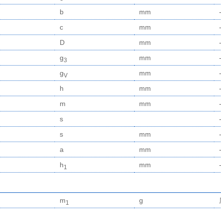
b
mm
c
mm
D
mm
g
mm
3
g
mm
V
h
mm
m
mm
s
s
mm
a
mm
h
mm
1
m
g
1