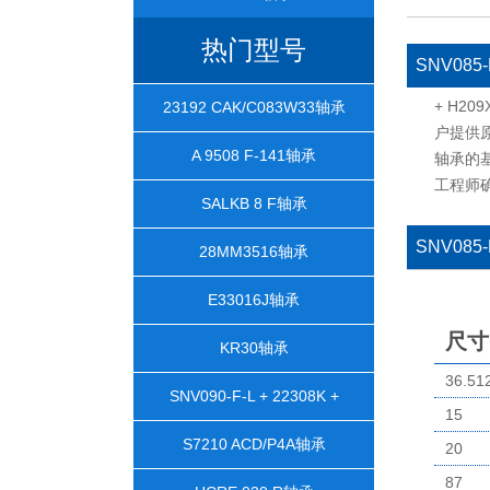
热门型号
SNV085-
+ H2
23192 CAK/C083W33轴承
户提供原装进
A 9508 F-141轴承
轴承的
工程师
SALKB 8 F轴承
SNV085-
28MM3516轴承
E33016J轴承
尺寸
KR30轴承
36.51
SNV090-F-L + 22308K +
15
H2308X106 + TCV608轴承
S7210 ACD/P4A轴承
20
87