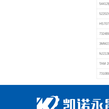
5441
5220
HS707
7324
3MM2
NJ21
TAM 
7310