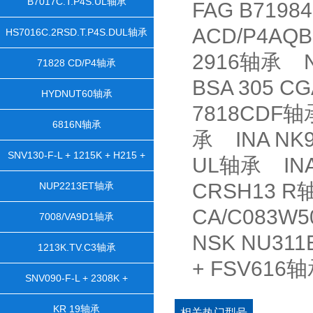
B7017C.T.P4S.UL轴承
FAG B7198
ACD/P4AQ
HS7016C.2RSD.T.P4S.DUL轴承
2916轴承 N
71828 CD/P4轴承
BSA 305 
HYDNUT60轴承
7818CDF轴
6816N轴承
承 INA NK9
SNV130-F-L + 1215K + H215 +
UL轴承 INA
DH515轴承
CRSH13 R
NUP2213ET轴承
CA/C083W
7008/VA9D1轴承
NSK NU311
1213K.TV.C3轴承
+ FSV61
SNV090-F-L + 2308K +
H2308X105 + TSV608X105轴承
KR 19轴承
相关热门型号