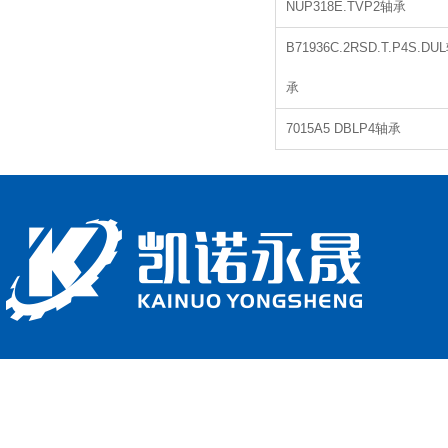
NUP318E.TVP2轴承
B71936C.2RSD.T.P4S.DU
承
7015A5 DBLP4轴承