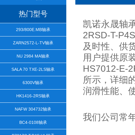
热门型号
凯诺永晟轴承
293/800E.MB轴承
2RSD-T-
ZARN2572-L-TV轴承
及时性、供
用户提供原装进口
NU 2984 MA轴承
HS7012-E
SALA 70 TXE-2LS轴承
所示，详细
6300V轴承
润滑性能、
HK1416-2RS轴承
NAFW 304732轴承
我们公司常
BC4-0108轴承