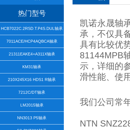
热门型号
凯诺永晟轴承
HCB7022C.2RSD.T.P4S.DUL轴承
承，不仅具
7011ACE/HCP4AQBCA轴承
具有比较优
81144MP
21311EAKE4+A311X轴承
示，详细的
KM31轴承
滑性能、使
210X245X16 HDS1 R轴承
7212C/DT轴承
我们公司常
LM2015轴承
NN3013 P5轴承
NTN SNZ2