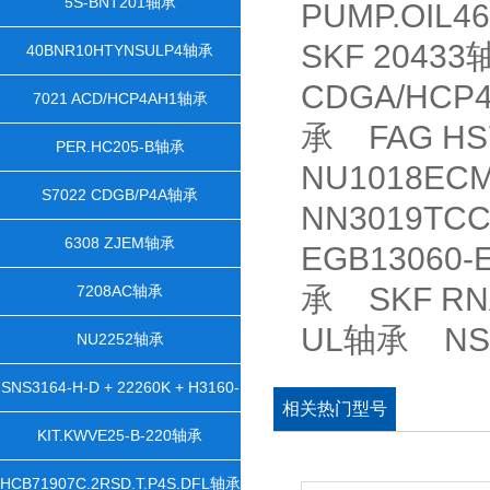
5S-BNT201轴承
PUMP.OIL4
SKF 20433
40BNR10HTYNSULP4轴承
CDGA/HCP
7021 ACD/HCP4AH1轴承
承 FAG HS7
PER.HC205-B轴承
NU1018EC
S7022 CDGB/P4A轴承
NN3019TC
6308 ZJEM轴承
EGB13060-
承 SKF RNA
7208AC轴承
UL轴承 NSK
NU2252轴承
SNS3164-H-D + 22260K + H3160-
相关热门型号
HGX1100 + 2 NFR540/28 +
KIT.KWVE25-B-220轴承
NTS64X1100 + NDK64轴承
HCB71907C.2RSD.T.P4S.DFL轴承