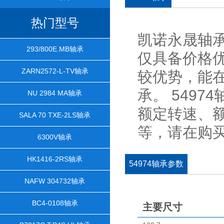
热门型号
凯诺永晟轴承
293/800E.MB轴承
仅具备价格
ZARN2572-L-TV轴承
较优势，能在
承。 549
NU 2984 MA轴承
额定转速、
SALA 70 TXE-2LS轴承
等，请在购
6300V轴承
HK1416-2RS轴承
54974轴承参数
NAFW 304732轴承
BC4-0108轴承
主要尺寸