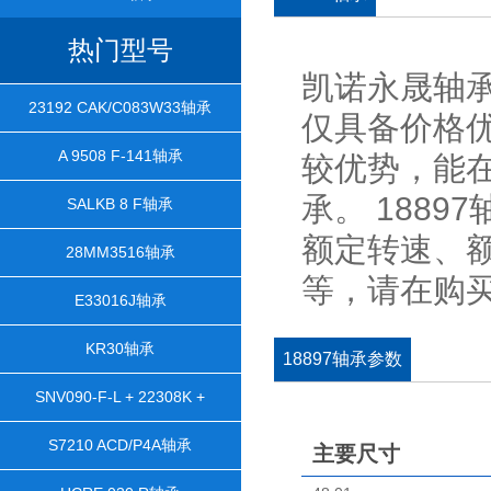
热门型号
凯诺永晟轴承
23192 CAK/C083W33轴承
仅具备价格
A 9508 F-141轴承
较优势，能在
承。 188
SALKB 8 F轴承
额定转速、
28MM3516轴承
等，请在购
E33016J轴承
KR30轴承
18897轴承参数
SNV090-F-L + 22308K +
H2308X106 + TCV608轴承
S7210 ACD/P4A轴承
主要尺寸