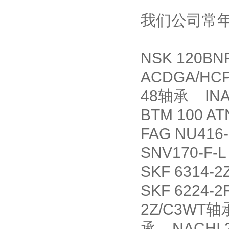
我们公司常
NSK 120B
ACDGA/HC
48轴承 INA
BTM 100 
FAG NU41
SNV170-F-L
SKF 6314
SKF 6224-
2Z/C3WT轴
承 NACHI 