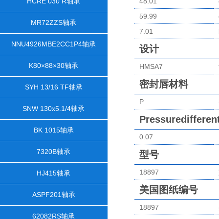
HCRE 030 R轴承
48.01
59.99
MR72ZZS轴承
7.01
NNU4926MBE2CC1P4轴承
设计
K80×88×30轴承
HMSA7
密封唇材料
SYH 13/16 TF轴承
P
SNW 130x5.1/4轴承
Pressuredifferen
BK 1015轴承
0.07
7320B轴承
型号
18897
HJ415轴承
美国图纸编号
ASPF201轴承
18897
62082RS轴承