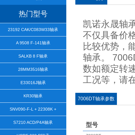
热门型号
凯诺永晟轴承
23192 CAK/C083W33轴承
不仅具备价
A 9508 F-141轴承
比较优势，能
轴承。 70
SALKB 8 F轴承
数如额定转
28MM3516轴承
工况等，请
E33016J轴承
KR30轴承
7006DT轴承参数
SNV090-F-L + 22308K +
H2308X106 + TCV608轴承
S7210 ACD/P4A轴承
型号