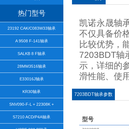
热门型号
凯诺永晟轴承
23192 CAK/C083W33轴承
不仅具备价
A 9508 F-141轴承
比较优势，
7203BDT
SALKB 8 F轴承
示，详细的
28MM3516轴承
滑性能、使
E33016J轴承
KR30轴承
7203BDT轴承参数
SNV090-F-L + 22308K +
H2308X106 + TCV608轴承
S7210 ACD/P4A轴承
型号