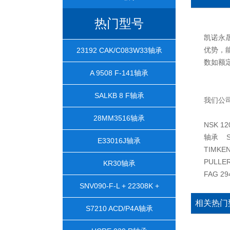
热门型号
凯诺永晟
优势，能
23192 CAK/C083W33轴承
数如额
A 9508 F-141轴承
SALKB 8 F轴承
我们公
28MM3516轴承
NSK 1
轴承 SK
E33016J轴承
TIMKEN
PULLE
KR30轴承
FAG 2
SNV090-F-L + 22308K +
相关热门
H2308X106 + TCV608轴承
S7210 ACD/P4A轴承