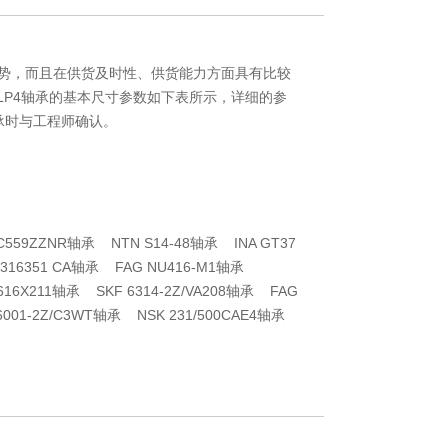
格优势，而且在供货及时性、供货能力方面具有比较
 SULP4轴承的基本尺寸参数如下表所示，详细的参
承时与工程师确认。
SC559ZZNR轴承 NTN S14-48轴承 INA GT37
F 316351 CA轴承 FAG NU416-M1轴承
TSV616X211轴承 SKF 6314-2Z/VA208轴承 FAG
6001-2Z/C3WT轴承 NSK 231/500CAE4轴承